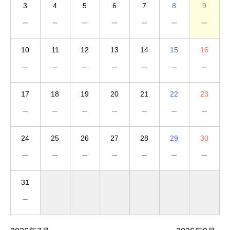
3
4
5
6
7
8
9
－
－
－
－
－
－
－
10
11
12
13
14
15
16
－
－
－
－
－
－
－
17
18
19
20
21
22
23
－
－
－
－
－
－
－
24
25
26
27
28
29
30
－
－
－
－
－
－
－
31
－