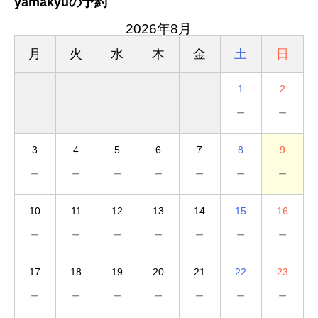
yamakyuの予約
2026年8月
月
火
水
木
金
土
日
1
2
－
－
3
4
5
6
7
8
9
－
－
－
－
－
－
－
10
11
12
13
14
15
16
－
－
－
－
－
－
－
17
18
19
20
21
22
23
－
－
－
－
－
－
－